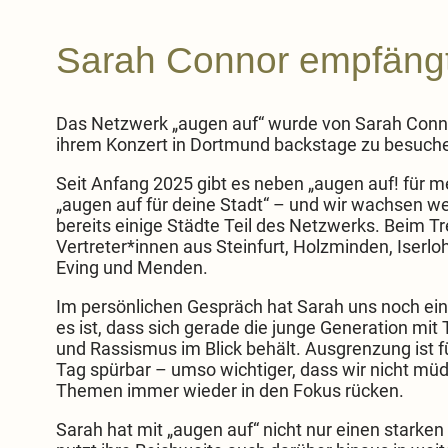
Sarah Connor empfängt
Das Netzwerk „augen auf“ wurde von Sarah Conno
ihrem Konzert in Dortmund backstage zu besuch
Seit Anfang 2025 gibt es neben „augen auf! für 
„augen auf für deine Stadt“ – und wir wachsen wei
bereits einige Städte Teil des Netzwerks. Beim T
Vertreter*innen aus Steinfurt, Holzminden, Iserlo
Eving und Menden.
Sarah Connor mit der Auszeichnung "Frieden ohne Grenzen" von augen auf!
Im persönlichen Gespräch hat Sarah uns noch ein
es ist, dass sich gerade die junge Generation m
und Rassismus im Blick behält. Ausgrenzung ist 
Tag spürbar – umso wichtiger, dass wir nicht mü
Themen immer wieder in den Fokus rücken.
Sarah hat mit „augen auf“ nicht nur einen starke