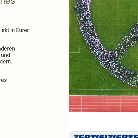
enes
ekt in Eurer
anderen
 und
rdern.
res