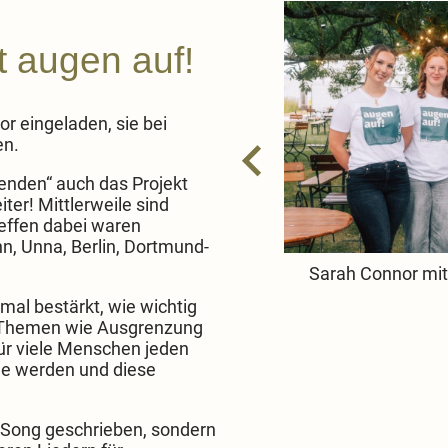
 augen auf!
r eingeladen, sie bei
en.
menden“ auch das Projekt
ter! Mittlerweile sind
reffen dabei waren
hn, Unna, Berlin, Dortmund-
Sarah Connor mit SchülerInnen aus dem Netzwerk augen auf!
…
mal bestärkt, wie wichtig
it Themen wie Ausgrenzung
für viele Menschen jeden
de werden und diese
n Song geschrieben, sondern