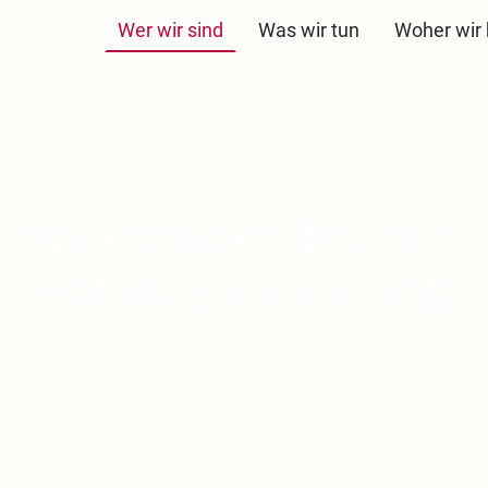
Wer wir sind
Was wir tun
Woher wi
Willkommen bei der
Stiftung augen auf!